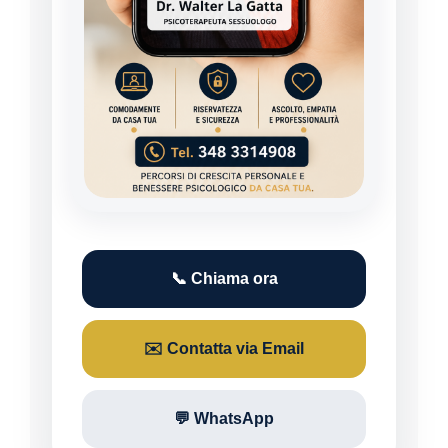
📞 Chiama ora
✉️ Contatta via Email
💬 WhatsApp