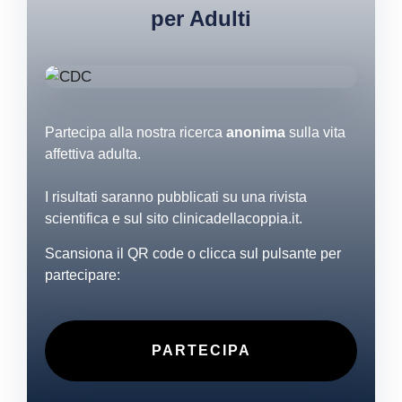
per Adulti
Partecipa alla nostra ricerca
anonima
sulla vita
affettiva adulta.
I risultati saranno pubblicati su una rivista
scientifica e sul sito clinicadellacoppia.it.
Scansiona il QR code o clicca sul pulsante per
partecipare:
PARTECIPA