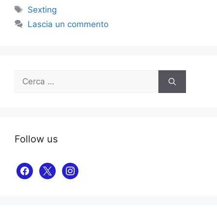
Tag
Sexting
Lascia un commento
Ricerca
per:
Follow us
facebook
x
instagram