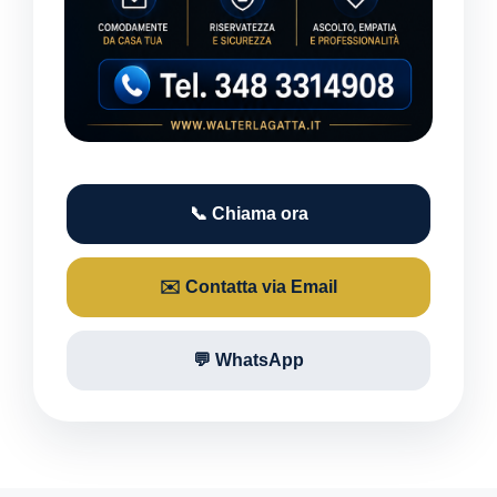
📞 Chiama ora
✉️ Contatta via Email
💬 WhatsApp