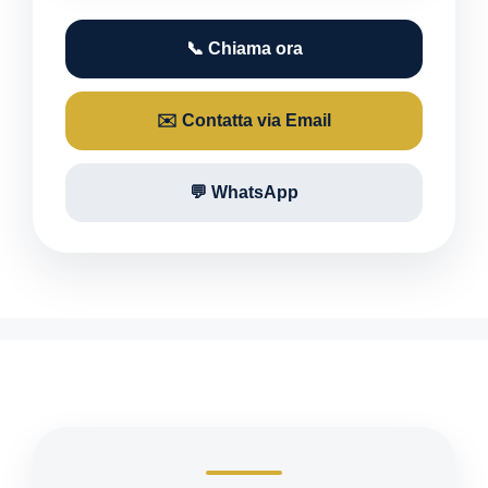
📞 Chiama ora
✉️ Contatta via Email
💬 WhatsApp