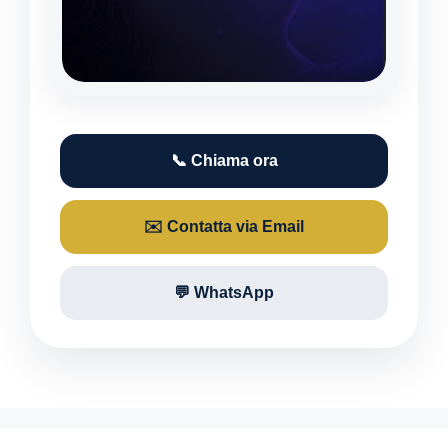
📞 Chiama ora
✉️ Contatta via Email
💬 WhatsApp