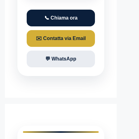
📞 Chiama ora
✉️ Contatta via Email
💬 WhatsApp