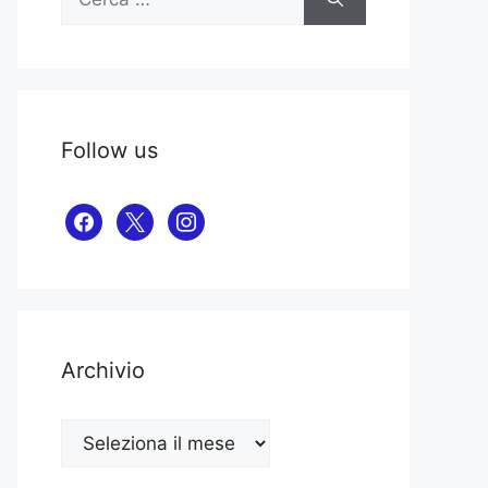
per:
Follow us
facebook
x
instagram
Archivio
Archivio