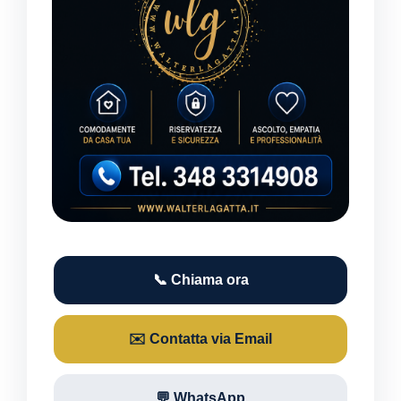
📞 Chiama ora
✉️ Contatta via Email
💬 WhatsApp