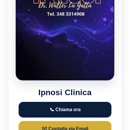
Ipnosi Clinica
📞 Chiama ora
✉️ Contatta via Email