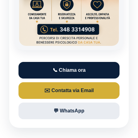
📞 Chiama ora
✉️ Contatta via Email
💬 WhatsApp