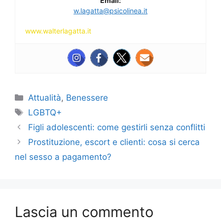
Email:
w.lagatta@psicolinea.it
www.walterlagatta.it
Categorie
Attualità
,
Benessere
Tag
LGBTQ+
Figli adolescenti: come gestirli senza conflitti
Prostituzione, escort e clienti: cosa si cerca
nel sesso a pagamento?
Lascia un commento