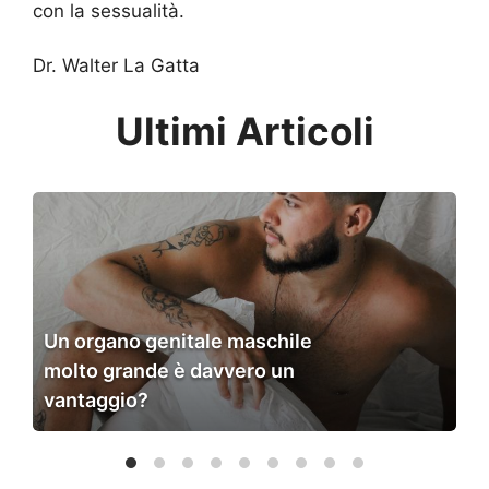
con la sessualità.
Dr. Walter La Gatta
Ultimi Articoli
Un
organo
genitale
maschile
molto
grande
Un organo genitale maschile
è
molto grande è davvero un
davvero
vantaggio?
un
vantaggio?