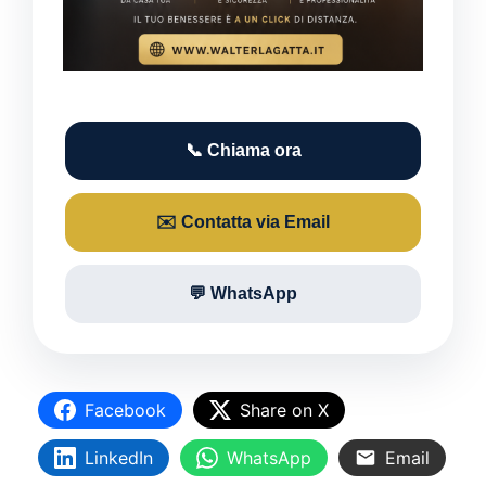
📞 Chiama ora
✉️ Contatta via Email
💬 WhatsApp
Facebook
Share on X
LinkedIn
WhatsApp
Email